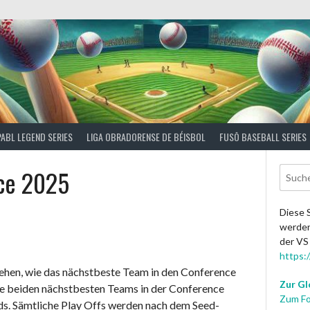
PABL LEGEND SERIES
LIGA OBRADORENSE DE BÉISBOL
FUSŌ BASEBALL SERIES
ce 2025
Diese S
werden 
der VS 
https:
ehen, wie das nächstbeste Team in den Conference
Zur Gl
ie beiden nächstbesten Teams in der Conference
Zum Fo
ds. Sämtliche Play Offs werden nach dem Seed-