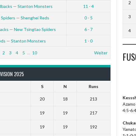
2
dbacks — Stanton Monsters
11 - 4
3
 Spiders — Shenghei Reds
0 - 5
acks — New Tsingtao Spiders
6 - 7
4
eds — Stanton Monsters
1 - 0
2
3
4
5
…
10
Weiter
FUS
VISION 2025
S
N
Runs
Kesss
20
18
213
Azamo 
4:5-6:4
19
19
217
Chuka
19
19
192
Yamator
1:1-0:1