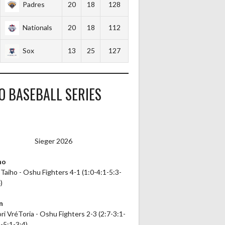
Padres
20
18
128
Nationals
20
18
112
Sox
13
25
127
O BASEBALL SERIES
Sieger 2026
ho
Taiho - Oshu Fighters 4-1 (1:0-4:1-5:3-
)
n
i VréToria - Oshu Fighters 2-3 (2:7-3:1-
-5:1-3:4)