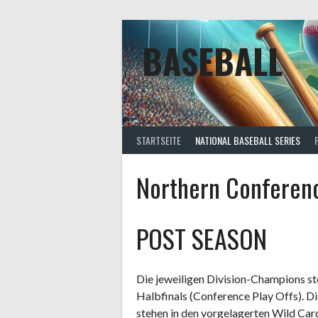
Springe
zum
Inhalt
BASEBALL
STARTSEITE
NATIONAL BASEBALL SERIES
Northern Conferen
POST SEASON
Die jeweiligen Division-Champions st
Halbfinals (Conference Play Offs). D
stehen in den vorgelagerten Wild Car