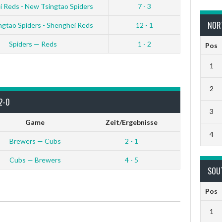
 Reds - New Tsingtao Spiders
7 - 3
NOR
gtao Spiders - Shenghei Reds
12 - 1
Spiders — Reds
1 - 2
Pos
1
2
2-0
3
Game
Zeit/Ergebnisse
4
Brewers — Cubs
2 - 1
Cubs — Brewers
4 - 5
SOU
Pos
1