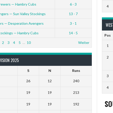
Brewers — Hambry Cubs
6 - 3
4
ngers — Sun Valley Stockings
13 - 7
rs — Desperation Avengers
3 - 1
WES
Stockings — Hambry Cubs
14 - 5
Pos
2
3
4
5
…
10
Weiter
1
2
VISION 2025
S
N
Runs
3
26
12
240
4
19
19
213
SO
19
19
192