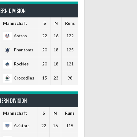
ERN DIVISION
Mannschaft
S
N
Runs
Astros
22
16
122
Phantoms
20
18
125
Rockies
20
18
121
Crocodiles
15
23
98
TERN DIVISION
Mannschaft
S
N
Runs
Aviators
22
16
115