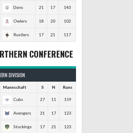
Dons
21
17
143
Owlers
18
20
102
Rustlers
17
21
117
RTHERN CONFERENCE
ERN DIVISION
Mannschaft
S
N
Runs
Cubs
27
11
159
Avengers
21
17
123
Stockings
17
21
123