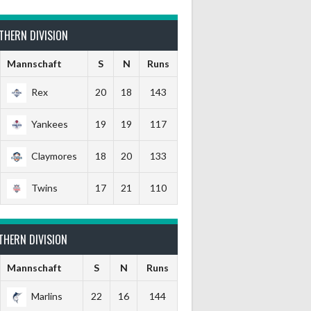
THERN DIVISION
Mannschaft
S
N
Runs
Rex
20
18
143
Yankees
19
19
117
Claymores
18
20
133
Twins
17
21
110
THERN DIVISION
Mannschaft
S
N
Runs
Marlins
22
16
144