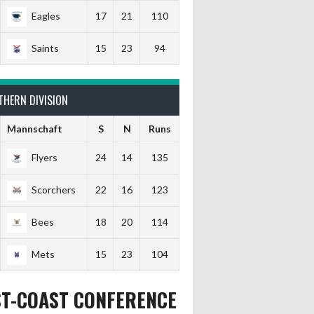
Eagles
17
21
110
Saints
15
23
94
THERN DIVISION
Mannschaft
S
N
Runs
Flyers
24
14
135
Scorchers
22
16
123
Bees
18
20
114
Mets
15
23
104
ST-COAST CONFERENCE