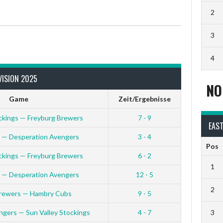
2
3
4
VISION 2025
NO
Game
Zeit/Ergebnisse
ockings — Freyburg Brewers
7 - 9
EAST
 — Desperation Avengers
3 - 4
Pos
ockings — Freyburg Brewers
6 - 2
1
 — Desperation Avengers
12 - 5
2
Brewers — Hambry Cubs
9 - 5
ngers — Sun Valley Stockings
4 - 7
3